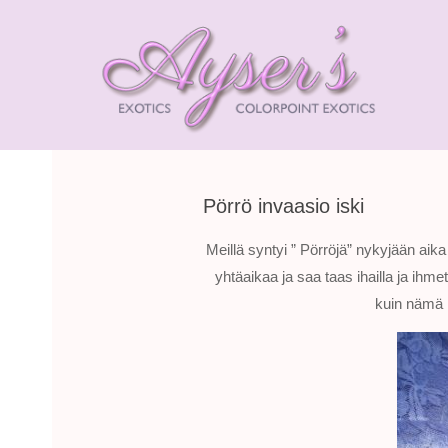
AYSE
EXOT
HIMA
Pörrö invaasio iski
Meillä syntyi ” Pörröjä” nykyjään aika
yhtäaikaa ja saa taas ihailla ja ihme
kuin nämä 