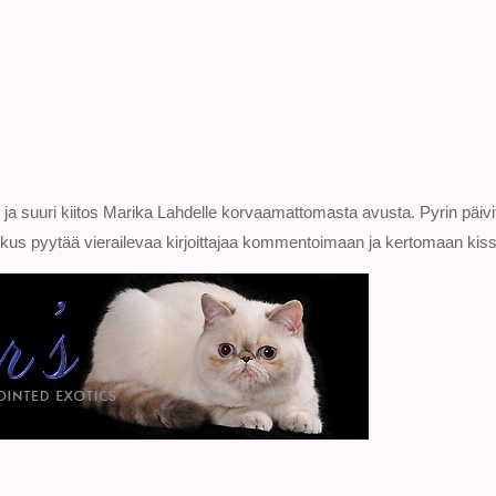
eni ja suuri kiitos Marika Lahdelle korvaamattomasta avusta. Pyrin päiv
n joskus pyytää vierailevaa kirjoittajaa kommentoimaan ja kertomaan kis