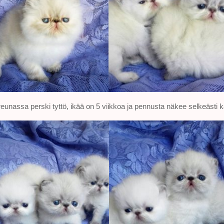
nassa perski tyttö, ikää on 5 viikkoa ja pennusta näkee selkeästi k