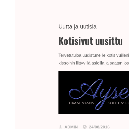
Uutta ja uutisia
Kotisivut uusittu
Tervetutuloa uudistuneille kotisivuill
kissoihin liittyvillä asioilla ja saata
ADMIN
24/08/2016