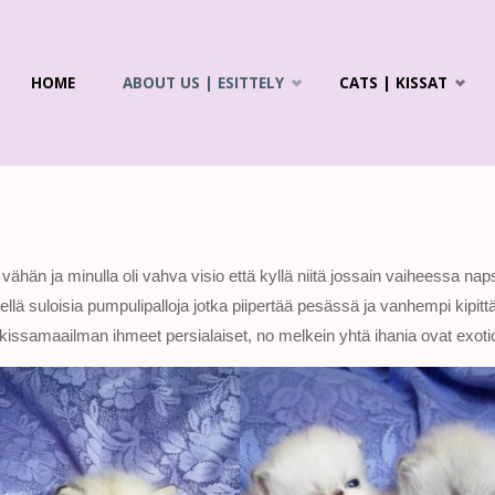
Skip
HOME
ABOUT US | ESITTELY
CATS | KISSAT
to
R'S
ICS &
content
LAYANS
 vähän ja minulla oli vahva visio että kyllä niitä jossain vaiheessa n
tellä suloisia pumpulipalloja jotka piipertää pesässä ja vanhempi kipit
kissamaailman ihmeet persialaiset, no melkein yhtä ihania ovat exot